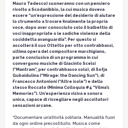
Mauro Tedesco) suoneranno con un pensiero
rivolto a Scodanibbio, la cui musica doveva
essere “un'espressione del desiderio di aiutare
lo strumento a trovare finalmente la propria
voce, dopo aver conosciuto solo il balbettio di
voci inappropriate o le sadiche violenze della
cosiddetta avanguardia”. Per questo si
ascolterà il suo Ottetto per otto contrabbassi,
ultima opera del compositore marchigiano,
parte conclusiva di un programma in cui
convergono musiche di Giacinto Scelsi
(“Mantram”, per contrabbasso solo), di Sofja
Gubaidulina (“Mirage: the Dancing Sun”), di
Francesco Antonioni (“Altre isole”) e dello
stesso Roccato (Minima Colloquia #4 “Vilma’s
Memories”). Un'esperienza visiva e sonora
unica, capace di risvegliare negli ascoltatori
sensazioni arcane.
“Documentare un’attività solitaria. Manualità fuori
da ogni ordine precostituito. Musica come