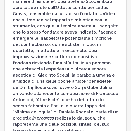
maniera di esistere”. Così Stefano Scodanibbio
apre le sue note sull’Ottetto scritto per Ludus
Gravis, l’ensemble da lui stesso fondato. Un’idea
che si traduce nel rapporto simbiotico con lo
strumento, con quella tecnica aperta all’incognito
che lo stesso fondatore aveva indicato, facendo
emergere le inaspettate potenzialità timbriche
del contrabbasso, come solista, in duo, in
quartetto, in ottetto o in ensemble. Così
improvvisazione e scrittura compositiva si
fondono rinviando l’una all’altra, in un percorso
che abbraccia l'esperienza di ricerca sonora
ascetica di Giacinto Scelsi, la parabola umana e
artistica di una delle poche artiste “benedette”
da Dmitrij Šostakóvič, ovvero Sofja Gubaidulina,
arrivando alla recente composizione di Francesco
Antonioni, “Altre Isole”, che ha debuttato lo
scorso febbraio a Forlì e la quarta tappa dei
“Minima colloquia” di Daniele Roccato, parte di un
progetto
in progress
realizzato dal 2009, che
rappresenta una delle possibili sintesi del suo
lavoro di ricerca sul contrabbasso.