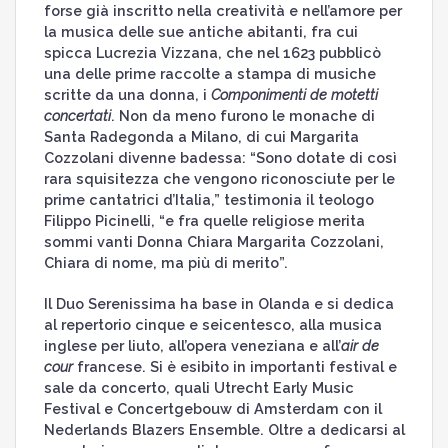
forse già inscritto nella creatività e nell’amore per
la musica delle sue antiche abitanti, fra cui
spicca Lucrezia Vizzana, che nel 1623 pubblicò
una delle prime raccolte a stampa di musiche
scritte da una donna, i
Componimenti de motetti
concertati
. Non da meno furono le monache di
Santa Radegonda a Milano, di cui Margarita
Cozzolani divenne badessa: “Sono dotate di così
rara squisitezza che vengono riconosciute per le
prime cantatrici d’Italia,” testimonia il teologo
Filippo Picinelli, “e fra quelle religiose merita
sommi vanti Donna Chiara Margarita Cozzolani,
Chiara di nome, ma più di merito”.
Il Duo Serenissima ha base in Olanda e si dedica
al repertorio cinque e seicentesco, alla musica
inglese per liuto, all’opera veneziana e all’
air de
cour
francese. Si è esibito in importanti festival e
sale da concerto, quali Utrecht Early Music
Festival e Concertgebouw di Amsterdam con il
Nederlands Blazers Ensemble. Oltre a dedicarsi al