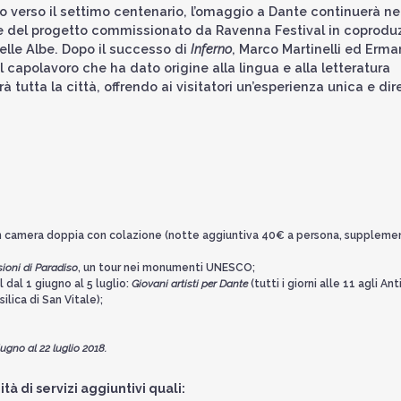
so verso il settimo centenario, l’omaggio a Dante continuerà ne
e del progetto commissionato da Ravenna Festival in coprodu
elle Albe. Dopo il successo di
Inferno
, Marco Martinelli ed Erm
 capolavoro che ha dato origine alla lingua e alla letteratura
à tutta la città, offrendo ai visitatori un’esperienza unica e dir
o in camera doppia con colazione (notte aggiuntiva 40€ a persona, suppleme
isioni di Paradiso
, un tour nei monumenti UNESCO;
 dal 1 giugno al 5 luglio:
Giovani artisti per Dante
(tutti i giorni alle 11 agli Ant
silica di San Vitale);
iugno al 22 luglio 2018.
tà di servizi aggiuntivi quali: