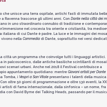
eta
so che unisce una terra ospitale, antichi fasti di immutata bell
e a Ravenna trascorse gli ultimi anni. Con
Dante nella città dei m
ecciano in uno straordinario connubio di tradizione e contempora
n’immersione nel crocevia tra oriente e cristianità, tra medio
ua italiana di cui Dante è padre. La luce e le immagini dei mosa
, vivono nella
Commedia
di Dante, soprattutto nei versi dedicati
a città un programma che coinvolge tutti i linguaggi artistici.
 in palcoscenico, dalle antiche basiliche scintillanti di mosai
i nuovi scenari urbani. Anche nel 2018 il Festival contribuisce a
oppio appuntamento quotidiano: mentre
Giovani artisti per Dante
sua Tomba, i
Vespri a San Vitale
presentano i talenti della musica
. Con oltre 50 giorni di programmazione e oltre 130 eventi, la XX
i artisti di fama internazionale, dalla sinfonica – un nome, fra 
rdia con David Byrne dei Talking Heads, passando per il musica