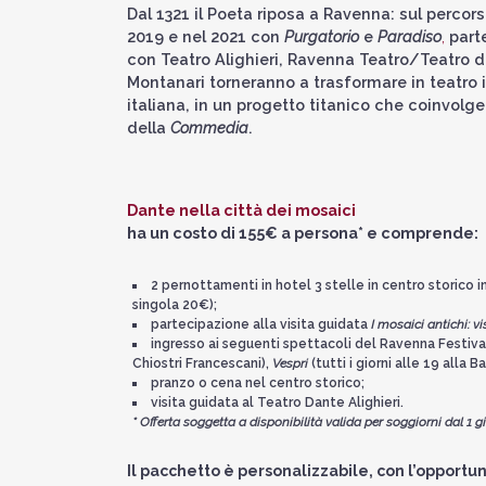
Dal 1321 il Poeta riposa a Ravenna: sul percor
2019 e nel 2021 con
Purgatorio
e
Paradiso
,
part
con Teatro Alighieri, Ravenna Teatro/Teatro d
Montanari torneranno a trasformare in teatro il
italiana, in un progetto titanico che coinvolger
della
Commedia
.
Dante nella città dei mosaici
ha un costo di 155€ a persona* e comprende:
2 pernottamenti in hotel 3 stelle in centro storic
singola 20€);
partecipazione alla visita guidata
I mosaici antichi: v
ingresso ai seguenti spettacoli del Ravenna Festival
Chiostri Francescani),
Vespri
(tutti i giorni alle 19 alla Ba
pranzo o cena nel centro storico;
visita guidata al Teatro Dante Alighieri.
* Offerta soggetta a disponibilità valida per soggiorni dal 1 g
Il pacchetto è personalizzabile, con l’opportuni