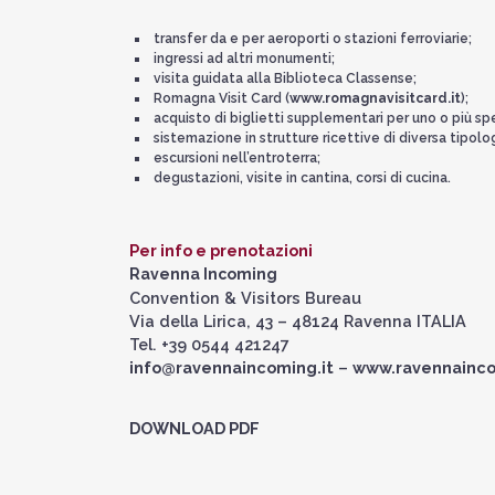
transfer da e per aeroporti o stazioni ferroviarie;
ingressi ad altri monumenti;
visita guidata alla Biblioteca Classense;
Romagna Visit Card (
www.romagnavisitcard.it
);
acquisto di biglietti supplementari per uno o più spe
sistemazione in strutture ricettive di diversa tipolog
escursioni nell’entroterra;
degustazioni, visite in cantina, corsi di cucina.
Per info e prenotazioni
Ravenna Incoming
Convention & Visitors Bureau
Via della Lirica, 43 – 48124 Ravenna ITALIA
Tel. +39 0544 421247
info@ravennaincoming.it
–
www.ravennainco
DOWNLOAD PDF