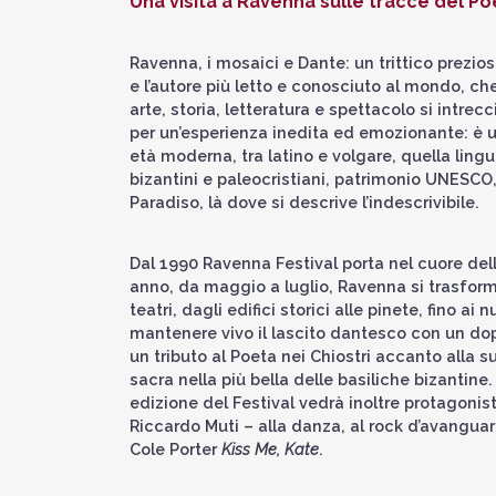
Una visita a Ravenna sulle tracce del Po
Ravenna, i mosaici e Dante: un trittico prezio
e l’autore più letto e conosciuto al mondo, ch
arte, storia, letteratura e spettacolo si intr
per un’esperienza inedita ed emozionante: è u
età moderna, tra latino e volgare, quella ling
bizantini e paleocristiani, patrimonio UNESCO
Paradiso, là dove si descrive l’indescrivibile.
Dal 1990 Ravenna Festival porta nel cuore dell
anno, da maggio a luglio, Ravenna si trasforma
teatri, dagli edifici storici alle pinete, fino a
mantenere vivo il lascito dantesco con un d
un tributo al Poeta nei Chiostri accanto alla 
sacra nella più bella delle basiliche bizantine
edizione del Festival vedrà inoltre protagonist
Riccardo Muti – alla danza, al rock d’avangua
Cole Porter
Kiss Me, Kate
.