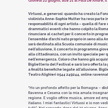
Giovedì 22 giugno, alle 21 al Pala De André, il
Virtuosi…e generosi: quando ha creato la Fond
violinista Anne-Sophie Mutter ha reso parte 
responsabilità di ogni artista – quella di fare 
drammatici eventi che hanno colpito la Roma
rinunciare al cachet per il concerto in progr
l’ensemble d’archi nato proprio in seno alla 
sarà destinata alla Scuola comunale di musi
nell’alluvione, il concerto in programma giov
alla cittadinanza, con un invito speciale per q
nell’emergenza. Coloro che hanno già acquist
Biglietteria del Festival e sarà loro offerta l
a finalità benefiche legate all’alluvione. Bigli
Teatro Alighieri 0544 249244, online ravennaf
“Ho un profondo affetto per la Romagna –
dic
Ravenna e Cesena con la mia amata insegnante
regione. E voglio offrire musica, amore ed emp
italiano. I miei fantastici Virtuosi e io non 
tutti”. Nel concerto-dono del 22 giugno, Anne