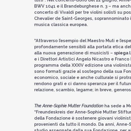
BWV 1041 e il Brandeburghese n. 3 – ma anche
concerto di Vivaldi per tre violini solisti su p
Chevalier de Saint-Georges, soprannominato il “
musica classica europea.
“Attraverso l’esempio del Maestro Muti e l’esp
profondamente sensibili alla portata etica d
alla nuova generazione di musicisti –
spiega 
e i Direttori Artistici Angelo Nicastro e Franc
programma della XXXIV edizione una violinist
sono formati grazie al sostegno della sua Fond
economico, sociale e anche culturale si protra
rendono grati e ci danno speranza per il futur
relazione, scambio, legame; in breve, generosi
The Anne-Sophie Mutter Foundation
ha sede a Mon
“Freundeskreis der Anne-Sophie Mutter Stiftun
della Fondazione è sostenere giovani violinisti,
provenienti da tutto il mondo. Da anni, Anne-S
studio assegnate dalla sua Fondazione, per aiut