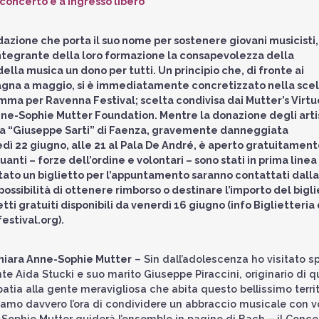
 concerto è a ingresso libero
azione che porta il suo nome per sostenere giovani musicisti,
integrante della loro formazione la consapevolezza della
della musica un dono per tutti. Un principio che, di fronte ai
gna a maggio, si è immediatamente concretizzato nella scel
amma per Ravenna Festival; scelta condivisa dai Mutter’s Virtuo
Anne-Sophie Mutter Foundation. Mentre la donazione degli arti
ca “Giuseppe Sarti” di Faenza, gravemente danneggiata
edì 22 giugno, alle 21 al Pala De André, è aperto gratuitamen
uanti – forze dell’ordine e volontari – sono stati in prima linea
ato un biglietto per l’appuntamento saranno contattati dalla
a possibilità di ottenere rimborso o destinare l’importo del bigl
etti gratuiti disponibili da venerdì 16 giugno (info Biglietteria
estival.org).
hiara Anne-Sophie Mutter
– Sin dall’adolescenza ho visitato s
 Aida Stucki e suo marito Giuseppe Piraccini, originario di q
atia alla gente meravigliosa che abita questo bellissimo territ
vediamo davvero l’ora di condividere un abbraccio musicale con v
-Sophie Mutter guiderà l’ensemble in pagine di Bach – il Conce