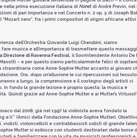
 nella prima esecuzione italiana di
Nonet
di André Previn, nel 
osizioni di pari importanza e nel Concerto n. 2 op. 5 di Joseph B
Mozart nero”, fra i primi compositori di origini africane attivi
erienza dell’Orchestra Giovanile Luigi Cherubini, siamo
el fare musica e all’importanza di trasmettere questo messagg
la Direzione di Ravenna Festival
, il Sovrintendente Antonio De
o Masotti – e per questo siamo particolarmente felici di ospitar
a straordinaria come Anne-Sophie Mutter accanto ai giovani ch
azione. Ora, dopo un’alluvione le cui ripercussioni sul tessuto
rranno a lungo, la comprensione e il sostegno degli artisti ci
o. In fondo la grande lezione è proprio questa: la musica è
tà. Quindi grazie ad Anne-Sophie Mutter e ai Mutter’s Virtuosi!
aco dal 2008; già nel 1997 la violinista aveva fondato la
g e.V.” (Amici della Fondazione Anne-Sophie Mutter). Obiettiv
 violisti, violoncellisti e contrabbassisti solisti di grande tale
ophie Mutter si esibisce con studenti destinatari delle borse d
arli a familiarizzare con la vita da musicisti professionisti e