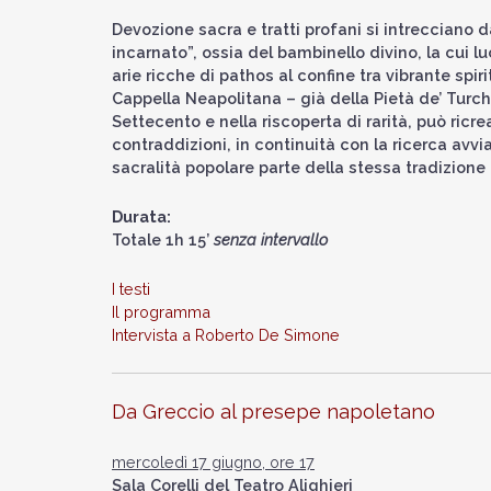
Devozione sacra e tratti profani si intrecciano 
incarnato”, ossia del bambinello divino, la cui l
arie ricche di pathos al confine tra vibrante spi
Cappella Neapolitana – già della Pietà de’ Turchi
Settecento e nella riscoperta di rarità, può ricr
contraddizioni, in continuità con la ricerca av
sacralità popolare parte della stessa tradizione 
Durata:
Totale 1h 15’
senza intervallo
I testi
Il programma
Intervista a Roberto De Simone
Da Greccio al presepe napoletano
mercoledì 17 giugno, ore 17
Sala Corelli del Teatro Alighieri