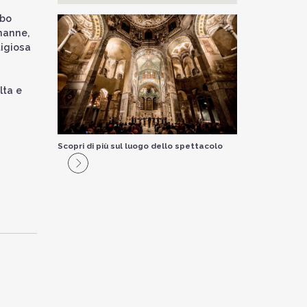
rbo
-nanne,
tigiosa
lta e
Scopri di più sul luogo dello spettacolo