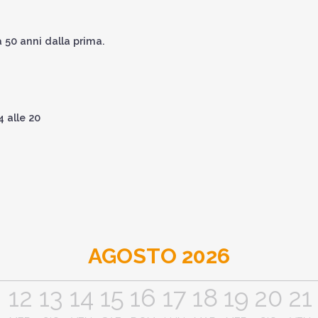
 50 anni dalla prima.
4 alle 20
AGOSTO 2026
1
12
13
14
15
16
17
18
19
20
21