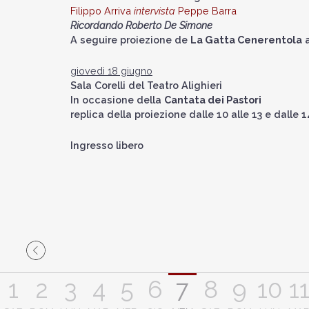
Filippo Arriva
intervista
Peppe Barra
Ricordando Roberto De Simone
A seguire proiezione de
La Gatta Cenerentola
a
giovedì 18 giugno
Sala Corelli del Teatro Alighieri
In occasione della
Cantata dei Pastori
replica della proiezione dalle 10 alle 13 e dalle 1
Ingresso libero
1
2
3
4
5
6
7
8
9
10
1