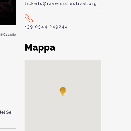
tickets@ravennafestival.org
+39 0544 249244
i-Casadio
Mappa
del Sei