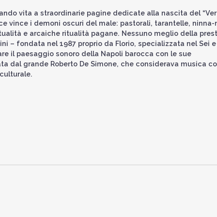
dando vita a straordinarie pagine dedicate alla nascita del “Ve
uce vince i demoni oscuri del male: pastorali, tarantelle, ninna
ritualità e arcaiche ritualità pagane. Nessuno meglio della pres
ni – fondata nel 1987 proprio da Florio, specializzata nel Sei e
eare il paesaggio sonoro della Napoli barocca con le sue
viata dal grande Roberto De Simone, che considerava musica co
culturale.