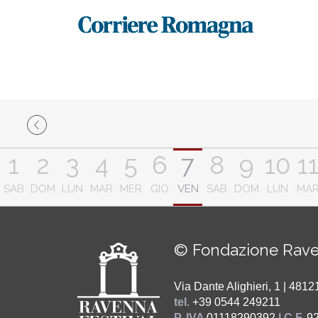
1
2
3
4
5
6
7
8
9
10
1
SAB
DOM
LUN
MAR
MER
GIO
VEN
SAB
DOM
LUN
MA
© Fondazione Rave
Via Dante Alighieri, 1 | 48
tel.
+39 0544 249211
P. IVA
01118290392
| C.F.
9