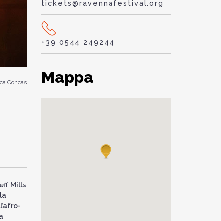
tickets@ravennafestival.org
+39 0544 249244
Mappa
ca Concas
ff Mills
la
’afro-
a