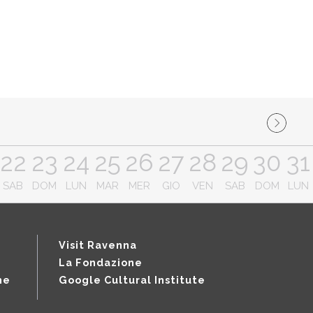
22
23
24
25
26
27
28
29
30
31
SAB
DOM
LUN
MAR
MER
GIO
VEN
SAB
DOM
LUN
Visit Ravenna
La Fondazione
ne
Google Cultural Institute