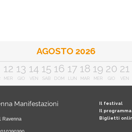
AGOSTO 2026
1
12
13
14
15
16
17
18
19
20
21
R
MER
GIO
VEN
SAB
DOM
LUN
MAR
MER
GIO
VEN
nna Manifestazioni
Il festival
Il programma
Biglietti onli
121 Ravenna
2010290390