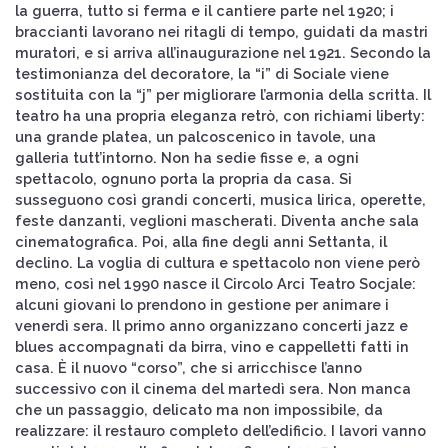
la guerra, tutto si ferma e il cantiere parte nel 1920; i
braccianti lavorano nei ritagli di tempo, guidati da mastri
muratori, e si arriva all’inaugurazione nel 1921. Secondo la
testimonianza del decoratore, la “i” di Sociale viene
sostituita con la “j” per migliorare l’armonia della scritta. Il
teatro ha una propria eleganza retrò, con richiami liberty:
una grande platea, un palcoscenico in tavole, una
galleria tutt’intorno. Non ha sedie fisse e, a ogni
spettacolo, ognuno porta la propria da casa. Si
susseguono così grandi concerti, musica lirica, operette,
feste danzanti, veglioni mascherati. Diventa anche sala
cinematografica. Poi, alla fine degli anni Settanta, il
declino. La voglia di cultura e spettacolo non viene però
meno, così nel 1990 nasce il Circolo Arci Teatro Socjale:
alcuni giovani lo prendono in gestione per animare i
venerdì sera. Il primo anno organizzano concerti jazz e
blues accompagnati da birra, vino e cappelletti fatti in
casa. È il nuovo “corso”, che si arricchisce l’anno
successivo con il cinema del martedì sera. Non manca
che un passaggio, delicato ma non impossibile, da
realizzare: il restauro completo dell’edificio. I lavori vanno