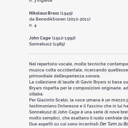
n. 3 Inglese
Nikolaus Brass
(1949)
da Benediktionen (2010-2011)
n. 4
John Cage
(1912-1992)
Sonnekus2 (1985)
Nel repertorio vocale, molte tecniche contempora
musica colta occidentale, ricercando quell’essen
primordiale dell’esperienza sonora.
La collezione di laude di Gavin Bryars si basa sul
Bryars rispetta per le composizioni originarie, a
sillaba.
Per Giacinto Scelsi, la voce umana è un mezzo 
testimoniano l’interesse e il fascino che in lui h
Sonnekus2 di John Cage è una serie di nove brevi
molto semplici, che esaltano il ruolo centrale del
Due aspetti su cui sono incentrati
Der Turm zu B