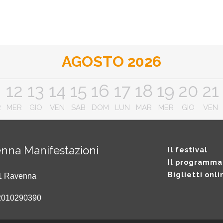
AGOSTO 2026
1
12
13
14
15
16
17
18
19
20
21
R
MER
GIO
VEN
SAB
DOM
LUN
MAR
MER
GIO
VEN
nna Manifestazioni
Il festival
Il programma
Biglietti onli
121 Ravenna
2010290390