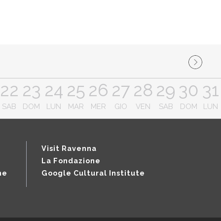
22
23
24
25
26
27
28
29
30
31
SAB
DOM
LUN
MAR
MER
GIO
VEN
SAB
DOM
LUN
Visit Ravenna
La Fondazione
ne
Google Cultural Institute