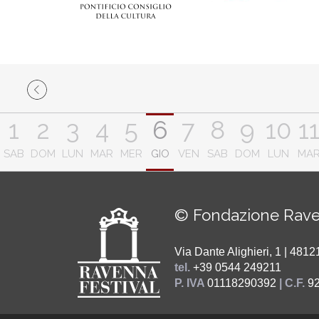
1
2
3
4
5
6
7
8
9
10
1
SAB
DOM
LUN
MAR
MER
GIO
VEN
SAB
DOM
LUN
MA
© Fondazione Rave
Via Dante Alighieri, 1 | 48
tel.
+39 0544 249211
P. IVA
01118290392
| C.F.
9