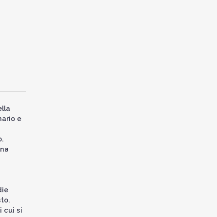
lla
mario e
o.
una
die
sto.
 cui si