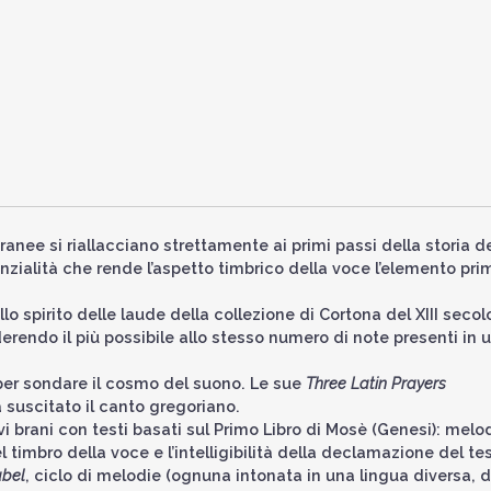
nee si riallacciano strettamente ai primi passi della storia de
zialità che rende l’aspetto timbrico della voce l’elemento pri
lo spirito delle laude della collezione di Cortona del XIII secol
derendo il più possibile allo stesso numero di note presenti in 
per sondare il cosmo del suono. Le sue
Three Latin Prayers
a suscitato il canto gregoriano.
 brani con testi basati sul Primo Libro di Mosè (Genesi): melo
 timbro della voce e l’intelligibilità della declamazione del te
abel
, ciclo di melodie (ognuna intonata in una lingua diversa, di