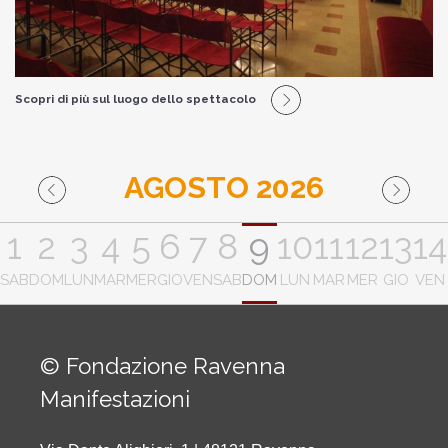
Scopri di più sul luogo dello spettacolo
AGOSTO 2026
1
2
3
4
5
6
7
8
9
10
11
12
13
14
SAB
DOM
LUN
MAR
MER
GIO
VEN
SAB
DOM
LUN
MAR
MER
GIO
VEN
© Fondazione Ravenna
Manifestazioni