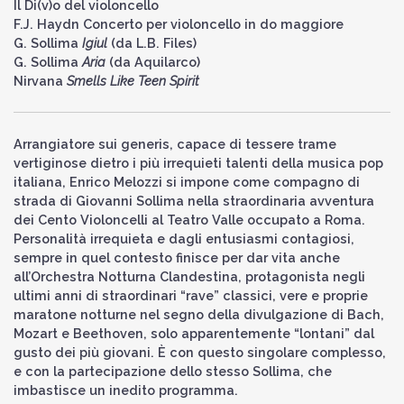
Il Di(v)o del violoncello
F.J. Haydn Concerto per violoncello in do maggiore
G. Sollima
Igiul
(da L.B. Files)
G. Sollima
Aria
(da Aquilarco)
Nirvana
Smells Like Teen Spirit
Arrangiatore sui generis, capace di tessere trame
vertiginose dietro i più irrequieti talenti della musica pop
italiana, Enrico Melozzi si impone come compagno di
strada di Giovanni Sollima nella straordinaria avventura
dei Cento Violoncelli al Teatro Valle occupato a Roma.
Personalità irrequieta e dagli entusiasmi contagiosi,
sempre in quel contesto finisce per dar vita anche
all’Orchestra Notturna Clandestina, protagonista negli
ultimi anni di straordinari “rave” classici, vere e proprie
maratone notturne nel segno della divulgazione di Bach,
Mozart e Beethoven, solo apparentemente “lontani” dal
gusto dei più giovani. È con questo singolare complesso,
e con la partecipazione dello stesso Sollima, che
imbastisce un inedito programma.