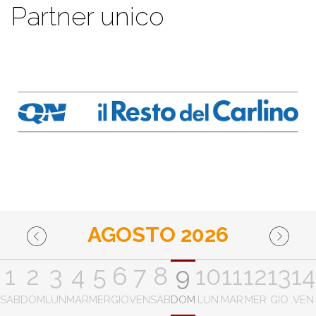
Partner unico
AGOSTO 2026
1
2
3
4
5
6
7
8
9
10
11
12
13
14
SAB
DOM
LUN
MAR
MER
GIO
VEN
SAB
DOM
LUN
MAR
MER
GIO
VEN