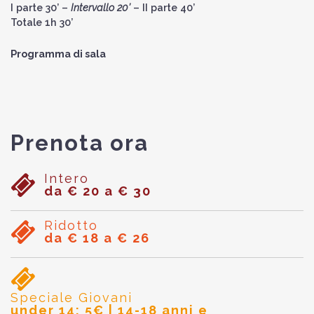
I parte 30’ –
Intervallo 20’
– II parte 40’
Totale 1h 30’
Programma di sala
Prenota ora
Intero
da € 20 a € 30
Ridotto
da € 18 a € 26
Speciale Giovani
under 14: 5€ | 14-18 anni e