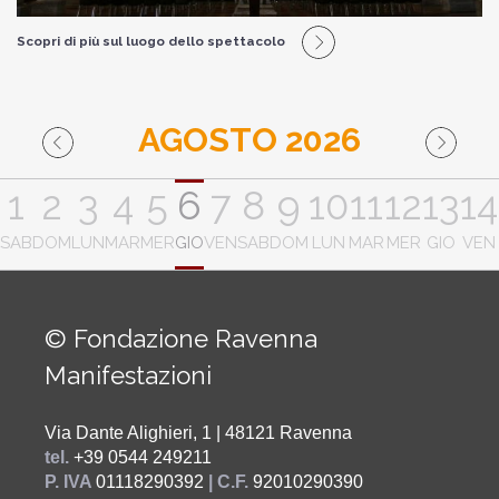
Scopri di più sul luogo dello spettacolo
AGOSTO 2026
1
2
3
4
5
6
7
8
9
10
11
12
13
14
SAB
DOM
LUN
MAR
MER
GIO
VEN
SAB
DOM
LUN
MAR
MER
GIO
VEN
© Fondazione Ravenna
Manifestazioni
Via Dante Alighieri, 1 | 48121 Ravenna
tel.
+39 0544 249211
P. IVA
01118290392
| C.F.
92010290390