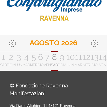
AGOSTO 2026
1
2
3
4
5
6
7
8
9
10
11
12
13
14
SAB
DOM
LUN
MAR
MER
GIO
VEN
SAB
DOM
LUN
MAR
MER
GIO
VEN
© Fondazione Ravenna
Manifestazioni
Via Dante Alighieri, 1 | 48121 Ravenna