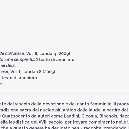
de cortonese
, Vol. II, Lauda 4 (2009)
a se’ e sempre fusti
testo di anonimo
mei Deus
onese
, Vol. I, Lauda 18 (2005)
e
testo di anonimo
us
gate dal vincolo della devozione e del canto femminile, il pro
dizione sacra dal nucleo più antico delle laude, a partire dal
 Quattrocento da autori come Landini, Ciconia, Binchois, riap
ella laudistica del XVIII secolo, per trovare compimento nelle 
 che a questo genere ha dedicato ben 4 raccolte, prendendo i 