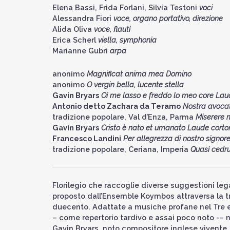
Elena Bassi, Frida Forlani, Silvia Testoni
voci
Alessandra Fiori
voce, organo portativo, direzione
Alida Oliva
voce, flauti
Erica Scherl
viella, symphonia
Marianne Gubri
arpa
anonimo
Magnificat anima mea Domino
anonimo
O vergin bella, lucente stella
Gavin Bryars
Oi me lasso e freddo lo meo core Lau
Antonio detto Zachara da Teramo
Nostra avocat
tradizione popolare, Val d’Enza, Parma
Miserere 
Gavin Bryars
Cristo è nato et umanato Laude cort
Francesco Landini
Per allegrezza di nostro signor
tradizione popolare, Ceriana, Imperia
Quasi cedr
Florilegio che raccoglie diverse suggestioni le
proposto dall’Ensemble Koymbos attraversa la tra
duecento. Adattate a musiche profane nel Tre e
– come repertorio tardivo e assai poco noto -– n
Gavin Bryars, noto compositore inglese vivente,