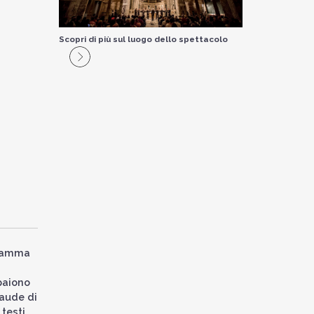
Scopri di più sul luogo dello spettacolo
gramma
paiono
laude di
testi