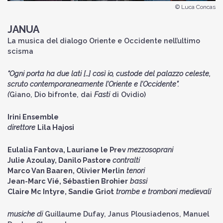
© Luca Concas
JANUA
La musica del dialogo Oriente e Occidente nell’ultimo
scisma
“Ogni porta ha due lati […] così io, custode del palazzo celeste,
scruto contemporaneamente l’Oriente e l’Occidente”.
(
Giano, Dio bifronte,
dai
Fasti
di Ovidio)
Irini Ensemble
direttore
Lila Hajosi
Eulalia Fantova, Lauriane le Prev
mezzosoprani
Julie Azoulay, Danilo Pastore
contralti
Marco Van Baaren, Olivier Merlin
tenori
Jean-Marc Vié, Sébastien Brohier
bassi
Claire Mc Intyre, Sandie Griot
trombe e tromboni medievali
musiche di
Guillaume Dufay, Janus Plousiadenos, Manuel