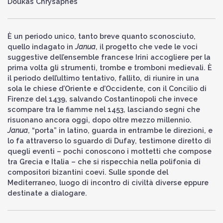
Doukas Chrysaphes
È un periodo unico, tanto breve quanto sconosciuto,
quello indagato in
Janua
, il progetto che vede le voci
suggestive dell’ensemble francese Irini accogliere per la
prima volta gli strumenti, trombe e tromboni medievali. È
il periodo dell’ultimo tentativo, fallito, di riunire in una
sola le chiese d’Oriente e d’Occidente, con il Concilio di
Firenze del 1439, salvando Costantinopoli che invece
scompare tra le fiamme nel 1453, lasciando segni che
risuonano ancora oggi, dopo oltre mezzo millennio.
Janua
, “porta” in latino, guarda in entrambe le direzioni, e
lo fa attraverso lo sguardo di Dufay, testimone diretto di
quegli eventi – pochi conoscono i mottetti che compose
tra Grecia e Italia – che si rispecchia nella polifonia di
compositori bizantini coevi. Sulle sponde del
Mediterraneo, luogo di incontro di civiltà diverse eppure
destinate a dialogare.