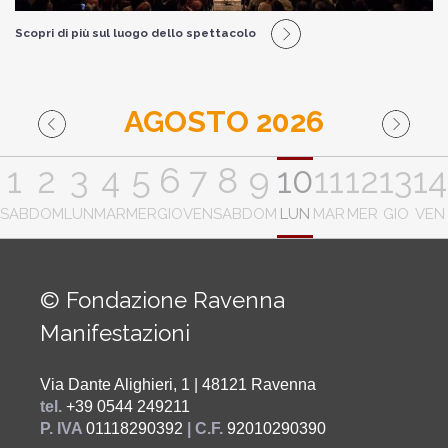
Scopri di più sul luogo dello spettacolo
AGOSTO 2026
1
2
3
4
5
6
7
8
9
10
11
12
13
14
SAB
DOM
LUN
MAR
MER
GIO
VEN
SAB
DOM
LUN
MAR
MER
GIO
VEN
© Fondazione Ravenna
Manifestazioni
Via Dante Alighieri, 1 | 48121 Ravenna
tel.
+39 0544 249211
P. IVA
01118290392
| C.F.
92010290390