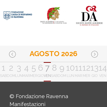
AGOSTO 2026
1
2
3
4
5
6
7
8
9
10
11
12
13
14
SAB
DOM
LUN
MAR
MER
GIO
VEN
SAB
DOM
LUN
MAR
MER
GIO
VEN
© Fondazione Ravenna
Manifestazioni