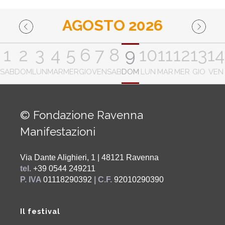
AGOSTO 2026
1
2
3
4
5
6
7
8
9
10
11
12
13
14
SAB
DOM
LUN
MAR
MER
GIO
VEN
SAB
DOM
LUN
MAR
MER
GIO
VEN
© Fondazione Ravenna
Manifestazioni
Via Dante Alighieri, 1 | 48121 Ravenna
tel.
+39 0544 249211
P. IVA
01118290392
| C.F.
92010290390
Il festival