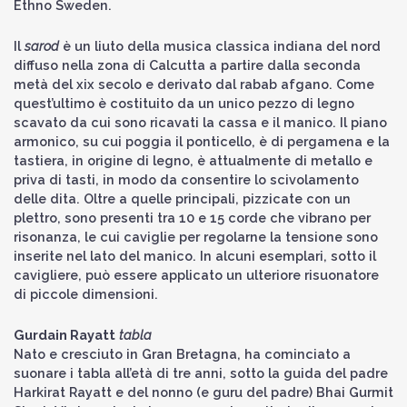
Ethno Sweden.
Il
sarod
è un liuto della musica classica indiana del nord
diffuso nella zona di Calcutta a partire dalla seconda
metà del xix secolo e derivato dal rabab afgano. Come
quest’ultimo è costituito da un unico pezzo di legno
scavato da cui sono ricavati la cassa e il manico. Il piano
armonico, su cui poggia il ponticello, è di pergamena e la
tastiera, in origine di legno, è attualmente di metallo e
priva di tasti, in modo da consentire lo scivolamento
delle dita. Oltre a quelle principali, pizzicate con un
plettro, sono presenti tra 10 e 15 corde che vibrano per
risonanza, le cui caviglie per regolarne la tensione sono
inserite nel lato del manico. In alcuni esemplari, sotto il
cavigliere, può essere applicato un ulteriore risuonatore
di piccole dimensioni.
Gurdain Rayatt
tabla
Nato e cresciuto in Gran Bretagna, ha cominciato a
suonare i tabla all’età di tre anni, sotto la guida del padre
Harkirat Rayatt e del nonno (e guru del padre) Bhai Gurmit