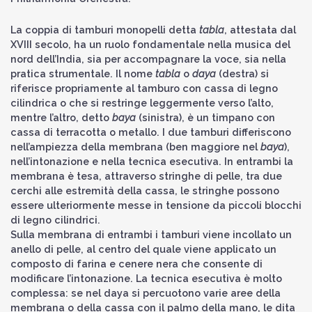
La coppia di tamburi monopelli detta
tabla
, attestata dal
XVIII secolo, ha un ruolo fondamentale nella musica del
nord dell’India, sia per accompagnare la voce, sia nella
pratica strumentale. Il nome
tabla
o
daya
(destra) si
riferisce propriamente al tamburo con cassa di legno
cilindrica o che si restringe leggermente verso l’alto,
mentre l’altro, detto
baya
(sinistra), è un timpano con
cassa di terracotta o metallo. I due tamburi differiscono
nell’ampiezza della membrana (ben maggiore nel
baya
),
nell’intonazione e nella tecnica esecutiva. In entrambi la
membrana è tesa, attraverso stringhe di pelle, tra due
cerchi alle estremità della cassa, le stringhe possono
essere ulteriormente messe in tensione da piccoli blocchi
di legno cilindrici.
Sulla membrana di entrambi i tamburi viene incollato un
anello di pelle, al centro del quale viene applicato un
composto di farina e cenere nera che consente di
modificare l’intonazione. La tecnica esecutiva è molto
complessa: se nel daya si percuotono varie aree della
membrana o della cassa con il palmo della mano, le dita