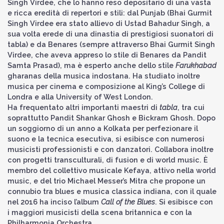
Singh Virdee, che lo hanno reso depositario di una vasta
e ricca eredità di repertori e stili: dal Punjab (Bhai Gurmit
Singh Virdee era stato allievo di Ustad Bahadur Singh, a
sua volta erede di una dinastia di prestigiosi suonatori di
tabla) e da Benares (sempre attraverso Bhai Gurmit Singh
Virdee, che aveva appreso lo stile di Benares da Pandit
Samta Prasad), ma è esperto anche dello stile
Farukhabad
gharanas della musica indostana. Ha studiato inoltre
musica per cinema e composizione al King’s College di
Londra e alla University of West London.
Ha frequentato altri importanti maestri di
tabla
, tra cui
soprattutto Pandit Shankar Ghosh e Bickram Ghosh. Dopo
un soggiorno di un anno a Kolkata per perfezionare il
suono e la tecnica esecutiva, si esibisce con numerosi
musicisti professionisti e con danzatori. Collabora inoltre
con progetti transculturali, di fusion e di world music. È
membro del collettivo musicale Kefaya, attivo nella world
music, e del trio Michael Messer’s Mitra che propone un
connubio tra blues e musica classica indiana, con il quale
nel 2016 ha inciso l’album
Call of the Blues
. Si esibisce con
i maggiori musicisti della scena britannica e con la
Philharmonia Orchestra.