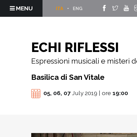
MENU
ITA
ENG
ECHI RIFLESSI
Espressioni musicali e misteri d
Basilica di San Vitale
05,
06,
07
July 2019 | ore
19:00