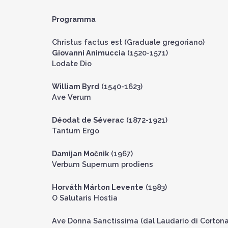
Programma
Christus factus est (Graduale gregoriano)
Giovanni Animuccia
(1520-1571)
Lodate Dio
William Byrd
(1540-1623)
Ave Verum
Déodat de Séverac
(1872-1921)
Tantum Ergo
Damijan Močnik
(1967)
Verbum Supernum prodiens
Horváth Márton Levente
(1983)
O Salutaris Hostia
Ave Donna Sanctissima (dal Laudario di Cortona