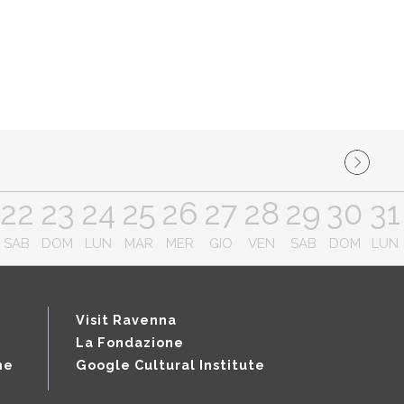
22
23
24
25
26
27
28
29
30
31
SAB
DOM
LUN
MAR
MER
GIO
VEN
SAB
DOM
LUN
Visit Ravenna
La Fondazione
ne
Google Cultural Institute