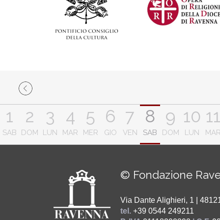
1
2
3
4
5
6
7
8
9
10
1
SAB
DOM
LUN
MAR
MER
GIO
VEN
SAB
DOM
LUN
MA
© Fondazione Rave
Via Dante Alighieri, 1 | 48
tel.
+39 0544 249211