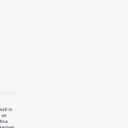
osti in
” un
tica
 sezioni