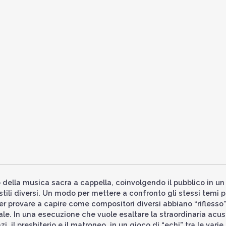
 della musica sacra a cappella, coinvolgendo il pubblico in un
tili diversi. Un modo per mettere a confronto gli stessi temi p
 per provare a capire come compositori diversi abbiano “riflesso
le. In una esecuzione che vuole esaltare la straordinaria acus
i, il presbiterio e il matroneo, in un gioco di “echi” tra le varie