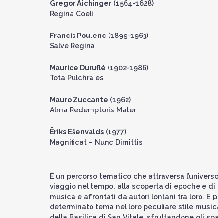
Gregor Aichinger
(1564-1628)
Regina Coeli
Francis Poulenc
(1899-1963)
Salve Regina
Maurice Duruflé
(1902-1986)
Tota Pulchra es
Mauro Zuccante
(1962)
Alma Redemptoris Mater
Ēriks Ešenvalds
(1977)
Magnificat – Nunc Dimittis
È un percorso tematico che attraversa l’universo
viaggio nel tempo, alla scoperta di epoche e di s
musica e affrontati da autori lontani tra loro. E
determinato tema nel loro peculiare stile musica
della Basilica di San Vitale, sfruttandone gli spaz