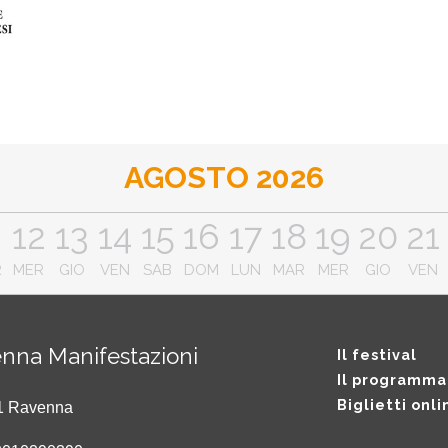
AGOSTO 2026
1
12
13
14
15
16
17
18
19
20
21
R
MER
GIO
VEN
SAB
DOM
LUN
MAR
MER
GIO
VEN
nna Manifestazioni
Il festival
Il programma
Biglietti onli
121 Ravenna