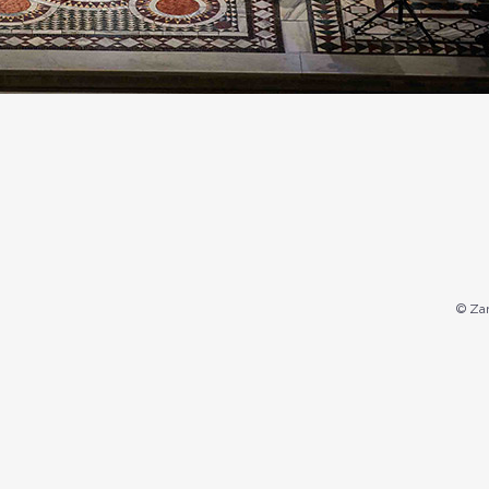
© Zan