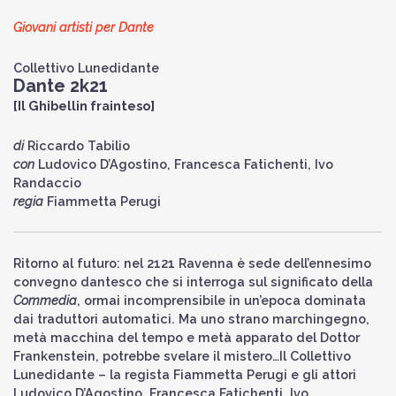
Giovani artisti per Dante
Collettivo Lunedidante
Dante 2k21
[Il Ghibellin frainteso]
di
Riccardo Tabilio
con
Ludovico D’Agostino, Francesca Fatichenti, Ivo
Randaccio
regia
Fiammetta Perugi
Ritorno al futuro: nel 2121 Ravenna è sede dell’ennesimo
convegno dantesco che si interroga sul significato della
Commedia
, ormai incomprensibile in un’epoca dominata
dai traduttori automatici. Ma uno strano marchingegno,
metà macchina del tempo e metà apparato del Dottor
Frankenstein, potrebbe svelare il mistero…Il Collettivo
Lunedidante – la regista Fiammetta Perugi e gli attori
Ludovico D’Agostino, Francesca Fatichenti, Ivo