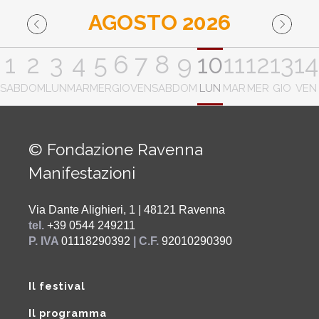
AGOSTO 2026
1
2
3
4
5
6
7
8
9
10
11
12
13
14
SAB
DOM
LUN
MAR
MER
GIO
VEN
SAB
DOM
LUN
MAR
MER
GIO
VEN
© Fondazione Ravenna
Manifestazioni
Via Dante Alighieri, 1 | 48121 Ravenna
tel.
+39 0544 249211
P. IVA
01118290392
| C.F.
92010290390
Il festival
Il programma