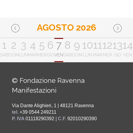
AGOSTO 2026
1
2
3
4
5
6
7
8
9
10
11
12
13
14
SAB
DOM
LUN
MAR
MER
GIO
VEN
SAB
DOM
LUN
MAR
MER
GIO
VEN
© Fondazione Ravenna
Manifestazioni
Via Dante Alighieri, 1 | 48121 Ravenna
tel.
+39 0544 249211
P. IVA
01118290392
| C.F.
92010290390