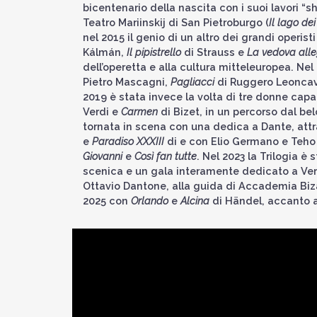
bicentenario della nascita con i suoi lavori “s
Teatro Mariinskij di San Pietroburgo (
Il lago dei
nel 2015 il genio di un altro dei grandi operist
Kálmán,
Il pipistrello
di Strauss e
La vedova all
dell’operetta e alla cultura mitteleuropea. Nel
Pietro Mascagni,
Pagliacci
di Ruggero Leoncav
2019 è stata invece la volta di tre donne capac
Verdi e
Carmen
di Bizet, in un percorso dal be
tornata in scena con una dedica a Dante, att
e
Paradiso XXXIII
di e con Elio Germano e Teho 
Giovanni
e
Così fan tutte
. Nel 2023 la Trilogia 
scenica e un gala interamente dedicato a Verdi.
Ottavio Dantone, alla guida di Accademia Bizan
2025 con
Orlando
e
Alcina
di Händel, accanto 