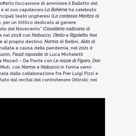
 offerto l’occasione di ammirare il Balletto del
 e al suo capolavoro
La Bohème
ha celebrato
ncipali teatri ungheresi (
La contessa Maritza
di
 per un trittico dedicato al genere
’orlo del Novecento” (
Cavalleria rusticana
di
ta nel 2018 con
Nabucco
,
Otello
e
Rigoletto.
Nel
e al proprio destino:
Norma
di Bellini,
Aida
di
annullata a causa della pandemia, nel 2021 è
lunin,
Faust rapsodia
di Luca Micheletti
ia Mozart – Da Ponte con
Le nozze di Figaro
,
Don
 Muti, con
Norma
e
Nabucco
in forma semi-
ata dalla collaborazione fra Pier Luigi Pizzi e
to dal recital del controtenore Orliński; nel