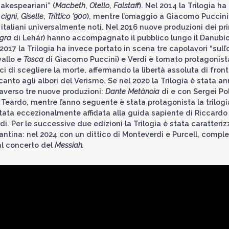
hakespeariani” (
Macbeth
,
Otello
,
Falstaff
). Nel 2014 la Trilogia ha
 cigni
,
Giselle
,
Trittico ’900
), mentre l’omaggio a Giacomo Puccini
i italiani universalmente noti. Nel 2016 nuove produzioni dei pri
egra
di Lehár) hanno accompagnato il pubblico lungo il Danubio,
 2017 la Trilogia ha invece portato in scena tre capolavori “sull
allo e
Tosca
di Giacomo Puccini) e Verdi è tornato protagonis
i di scegliere la morte, affermando la libertà assoluta di front
lcanto agli albori del Verismo. Se nel 2020 la Trilogia è stata 
raverso tre nuove produzioni:
Dante
Metànoia
di e con Sergei Po
Teardo, mentre l’anno seguente è stata protagonista la trilog
è stata eccezionalmente affidata alla guida sapiente di Riccardo
 Per le successive due edizioni la Trilogia è stata caratterizz
tina: nel 2024 con un dittico di Monteverdi e Purcell, completa
al concerto del
Messiah.