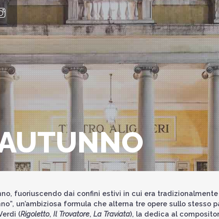
D’AUTUNNO
’anno, fuoriuscendo dai confini estivi in cui era tradizionalmen
unno”, un’ambiziosa formula che alterna tre opere sullo stesso 
erdi (
Rigoletto
,
Il Trovatore
,
La Traviata
), la dedica al compositor