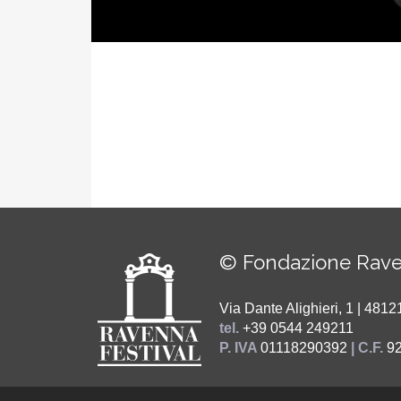
© Fondazione Rave
Via Dante Alighieri, 1 | 48
tel.
+39 0544 249211
P. IVA
01118290392
| C.F.
9