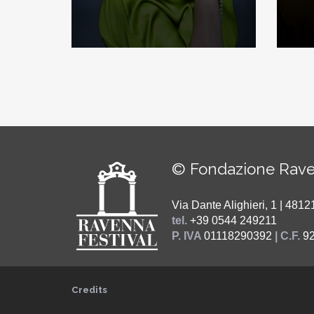
© Fondazione Rave
Via Dante Alighieri, 1 | 48
tel.
+39 0544 249211
P. IVA
01118290392
| C.F.
9
Credits