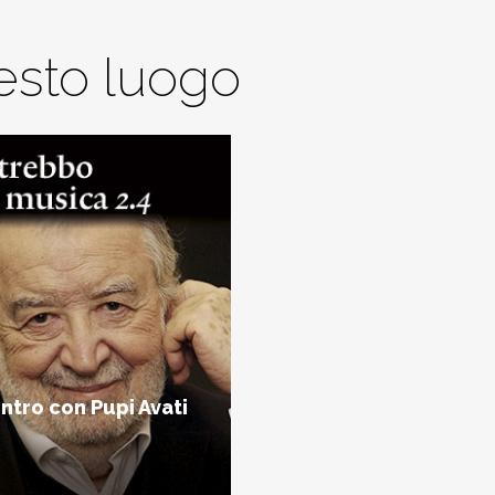
uesto luogo
ntro con Pupi Avati