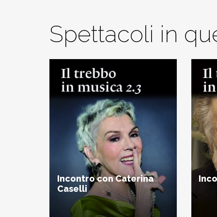
Spettacoli in q
Incontro con Caterina
Inco
Caselli