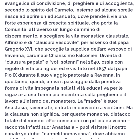
evangelica di condivisione, di preghiera e di accoglienza,
secondo lo spirito del Carmelo. Insieme ad alcune sorelle
riesce ad aprire un educandato, dove prende il via una
forte esperienza di crescita spirituale, che porta la
Comunità, attraverso un lungo cammino di
discernimento, a scegliere la vita monastica claustrale.
All’inizio è di “clausura vescovile”, per assenso del papa
Gregorio XVI, che accoglie la supplica dell’arcivescovo di
Ravenna, cardinale Chiarissimo Falconieri. Diventa di
“clausura papale” e “voti solenni” nel 1840, ossia con
regole di vita più rigide, ed è visitato nel 1857 dal papa
Pio IX durante il suo viaggio pastorale a Ravenna. In
quell’anno, quindi, arriva il passaggio dalla primitiva
forma di vita impegnata nell’attività educativa per le
ragazze a una forma più incentrata sulla preghiera e il
lavoro all’interno del monastero. La “madre” è suor
Anastasia, ravennate, entrata in convento a vent’anni. Ma
la clausura non significa, per queste monache, distacco
totale dal mondo. «Per conoscerci un po’ più da vicino –
racconta infatti suor Anastasia – puoi visitare il nostro
canale youtube, “carmelitaneravenna”, dove abbiamo