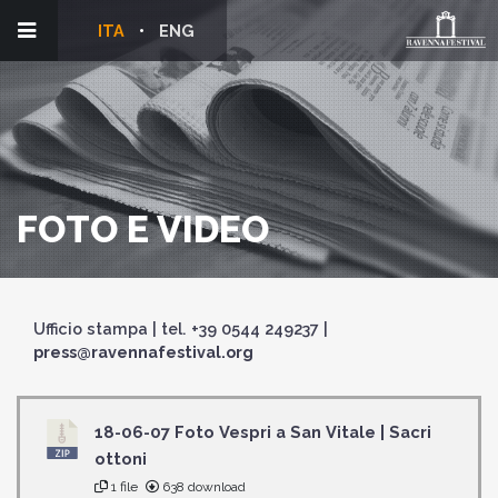
ITA
ENG
FOTO E VIDEO
Ufficio stampa | tel. +39 0544 249237 |
press@ravennafestival.org
18-06-07 Foto Vespri a San Vitale | Sacri
ottoni
1 file
638 download