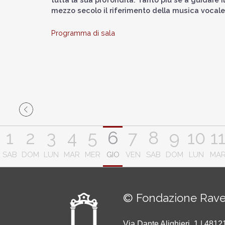
mezzo secolo il riferimento della musica vocale
Programma di sala
1
2
3
4
5
6
7
8
9
10
1
SAB
DOM
LUN
MAR
MER
GIO
VEN
SAB
DOM
LUN
MA
© Fondazione Rave
Via Dante Alighieri, 1 | 48