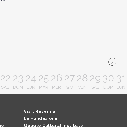
22
23
24
25
26
27
28
29
30
31
SAB
DOM
LUN
MAR
MER
GIO
VEN
SAB
DOM
LUN
Visit Ravenna
La Fondazione
ne
Google Cultural Institute