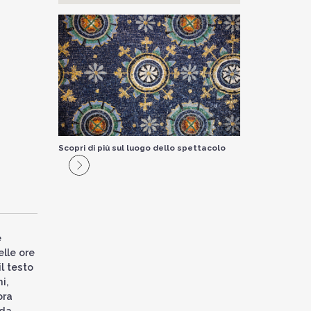
Scopri di più sul luogo dello spettacolo
e
elle ore
il testo
i,
ora
 da