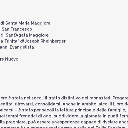
a di Santa Maria Maggiore
di San Francesco
a di Sant’Agata Maggiore
a Trinità”
di
Joseph Rheinberger
vanni Evangelista
nare Nuovo
ore è stata nei secoli il tratto distintivo dei monasteri. Pregar
entità, ritrovarsi, consolidarsi. Anche in ambito laico, il Libro d
carsi – è stato per secoli la lettura principale delle famiglie, 
ei tempi frenetici di oggi suddividere la giornata in punti ferm
della preghiera, può essere un’esperienza capace di rivelare anc
il percorso è un gruppo vocale come quello dei Tallis Scholars,