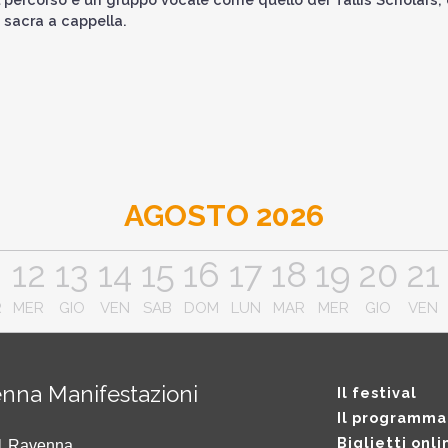
 sacra a cappella.
AGOSTO 2026
1
12
13
14
15
16
17
18
19
20
21
R
MER
GIO
VEN
SAB
DOM
LUN
MAR
MER
GIO
VEN
nna Manifestazioni
Il festival
Il programma
Biglietti onli
121 Ravenna