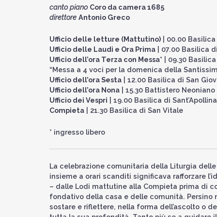
canto piano
Coro da camera 1685
direttore
Antonio Greco
Ufficio delle letture (Mattutino)
| 00.00 Basilic
Ufficio delle Laudi e Ora Prima
| 07.00 Basilica 
Ufficio dell’ora Terza con Messa*
| 09.30 Basilic
“Messa a 4 voci per la domenica della Santissim
Ufficio dell’ora Sesta
| 12.00 Basilica di San Gio
Ufficio dell’ora Nona
| 15.30 Battistero Neoniano
Ufficio dei Vespri
| 19.00 Basilica di Sant’Apolli
Compieta
| 21.30 Basilica di San Vitale
* ingresso libero
La celebrazione comunitaria della Liturgia delle 
insieme a orari scanditi significava rafforzare l’id
– dalle Lodi mattutine alla Compieta prima di cori
fondativo della casa e delle comunità. Persino n
sostare e riflettere, nella forma dell’ascolto o 
tutta la sua profondità. Tanto più se a guidare 