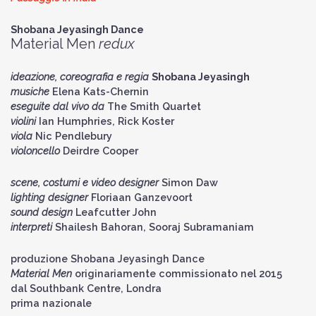
Shobana Jeyasingh Dance
Material Men
redux
i
deazione, coreografia e regia
Shobana Jeyasingh
musiche
Elena Kats-Chernin
eseguite dal vivo da
The Smith Quartet
violini
Ian Humphries, Rick Koster
viola
Nic Pendlebury
violoncello
Deirdre Cooper
scene, costumi e video designer
Simon Daw
lighting designer
Floriaan Ganzevoort
sound design
Leafcutter John
interpreti
Shailesh Bahoran, Sooraj Subramaniam
produzione Shobana Jeyasingh Dance
Material Men
originariamente commissionato nel 2015
dal Southbank Centre, Londra
prima nazionale