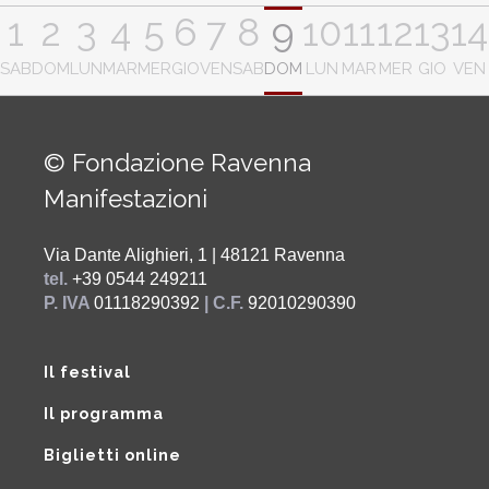
1
2
3
4
5
6
7
8
9
10
11
12
13
14
SAB
DOM
LUN
MAR
MER
GIO
VEN
SAB
DOM
LUN
MAR
MER
GIO
VEN
© Fondazione Ravenna
Manifestazioni
Via Dante Alighieri, 1 | 48121 Ravenna
tel.
+39 0544 249211
P. IVA
01118290392
| C.F.
92010290390
Il festival
Il programma
Biglietti online