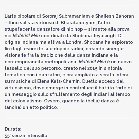
L’arte bipolare di Sororaj Subramaniam e Shailesh Bahoran
– l’uno solista virtuoso di Bharatanatyam, l’altro
stupefacente danzatore di hip hop – si mette alla prova
nei
Material Men
coordinati da Shobana Jeyasingh. Di
origine indiana ma attiva a Londra, Shobana ha esplorato
fin dagli esordi le sue doppie radici, creando sinergie
visionarie fra la tradizione della danza indiana e la
contemporaneità metropolitana.
Material Men
è un nuovo
tassello del suo percorso, creato nel 2015 in sintonia
tematica con i danzatori, e ora ampliato a serata intera
su musiche di Elena Kats-Chernin. Duetto acceso dal
virtuosismo, dove emerge in controluce il battito forte di
un messaggio sullo sfruttamento degli indiani al tempo
del colonialismo. Ovvero, quando la (bella) danza è
(anche) un atto politico.
Durata:
55’ senza intervallo