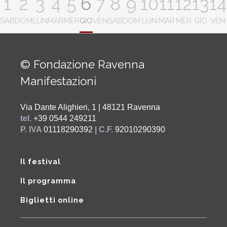
1
2
3
4
5
6
7
8
9
10
11
12
13
14
SAB
DOM
LUN
MAR
MER
GIO
VEN
SAB
DOM
LUN
MAR
MER
GIO
VEN
© Fondazione Ravenna
Manifestazioni
Via Dante Alighieri, 1 | 48121 Ravenna
tel.
+39 0544 249211
P. IVA
01118290392
| C.F.
92010290390
Il festival
Il programma
Biglietti online