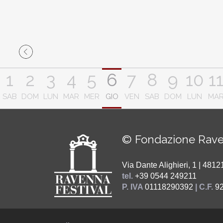
1
2
3
4
5
6
7
8
9
10
1
SAB
DOM
LUN
MAR
MER
GIO
VEN
SAB
DOM
LUN
MA
© Fondazione Rave
Via Dante Alighieri, 1 | 48
tel.
+39 0544 249211
P. IVA
01118290392
| C.F.
9