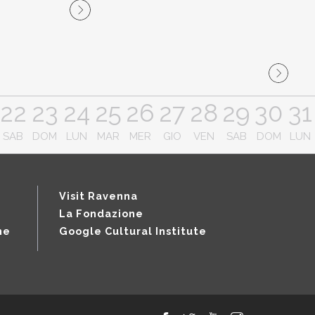
22
23
24
25
26
27
28
29
30
31
SAB
DOM
LUN
MAR
MER
GIO
VEN
SAB
DOM
LUN
Visit Ravenna
La Fondazione
ne
Google Cultural Institute