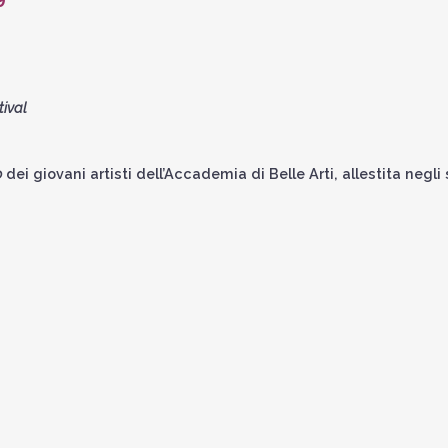
ival
o
dei giovani artisti dell’Accademia di Belle Arti, allestita negli