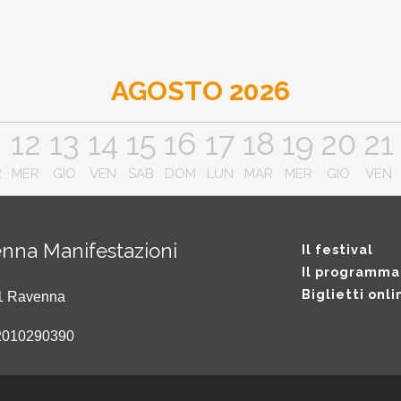
AGOSTO 2026
1
12
13
14
15
16
17
18
19
20
21
R
MER
GIO
VEN
SAB
DOM
LUN
MAR
MER
GIO
VEN
nna Manifestazioni
Il festival
Il programma
Biglietti onli
121 Ravenna
2010290390