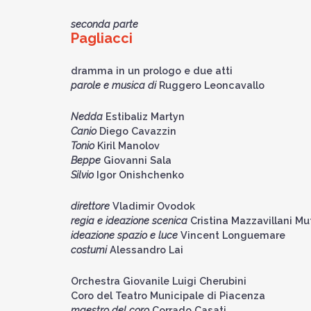
seconda parte
Pagliacci
dramma in un prologo e due atti
parole e musica di
Ruggero Leoncavallo
Nedda
Estibaliz Martyn
Canio
Diego Cavazzin
Tonio
Kiril Manolov
Beppe
Giovanni Sala
Silvio
Igor Onishchenko
direttore
Vladimir Ovodok
regia e ideazione scenica
Cristina Mazzavillani Mu
ideazione spazio e luce
Vincent Longuemare
costumi
Alessandro Lai
Orchestra Giovanile Luigi Cherubini
Coro del Teatro Municipale di Piacenza
maestro del coro
Corrado Casati