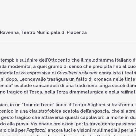
 Ravenna, Teatro Municipale di Piacenza
 tempi: è sul finire dell’Ottocento che il melodramma italiano r
 alla modernità, a quel grumo di senso che precipita fino al cuo
immediatezza espressiva di
Cavalleria rusticana
conquista i teatr
ni dopo, Leoncavallo trasfigura un fatto di cronaca nelle tint
enica” esplode caricandosi di una tradizione lunga secoli dan
mo tragico di Tosca, nella forza drammaturgica e nella raffina
, in un “tour de force” lirico: il Teatro Alighieri si trasforma 
enico in una claustrofobica scatola dell’angoscia, che si apre 
gesto tragico che attraversa questi capolavori: la morte in duel
ndo alla prova. Visionarie proiezioni per la travolgente passione
micidiali per
Pagliacci
, ancora luci e visioni multimediali per l