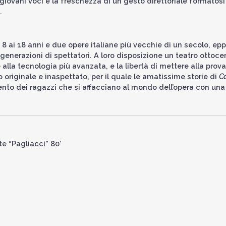
i giovani voci e la freschezza di un gesto direttoriale formatosi
.
 8 ai 18 anni e due opere italiane più vecchie di un secolo, epp
 generazioni di spettatori. A loro disposizione un teatro ottoc
alla tecnologia più avanzata, e la libertà di mettere alla prova
 originale e inaspettato, per il quale le amatissime storie di
Ca
lento dei ragazzi che si affacciano al mondo dell’opera con una
te “Pagliacci” 80’