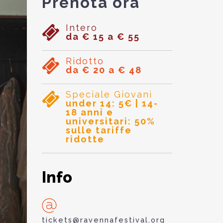
Prenota ora
Intero
da € 15 a € 55
Ridotto
da € 20 a € 48
Speciale Giovani
under 14: 5€ | 14-
18 anni e
universitari: 50%
sulle tariffe
ridotte
Info
tickets@ravennafestival.org