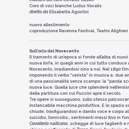
Coro di voci bianche Ludus Vocalis
diretto da
Elisabetta Agostini
nuovo allestimento
coproduzione Ravenna Festival, Teatro Alighieri
Sull’orlo del Novecento
Il tramonto di un’epoca si fonde all’alba di nuovi
nuova linfa, in quegli anni in cui tutto conduce
Novecento, irradiandosi sino a noi. Nel 1890 l’
imponendo il verbo “verista” in musica e, due an
di una passionalità senza scampo: la “parola sc
nuova luce. Quella luce che splenderà nell’erois
della partitura con cui Puccini apre il secolo.
Tre opere si susseguono, sullo stesso palcoscenico
instancabile macchina produttiva. E lo spazio sc
chiude, trasfigurandosi e dando voce e corpo al 
suicidio, l’omicidio… sentimenti messi fino in fo
Cavalleria rusticana
, schegge di luce taglienti e 