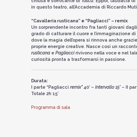
chiusa e soffocante di
Tosca
. Eppoi, l’audacia d
in questo teatro, all’Accademia di Riccardo Muti
“Cavalleria rusticana” e “Pagliacci” – remix
Un sorprendente incontro fra tanti giovani dagli
grado di catturare il cuore e l’immaginazione di
dove la magia dell’opera si rinnova anche grazie 
proprie energie creative. Nasce così un racconto
rusticana
e
Pagliacci
rivivono nella voce e nel ta
curiosità pronta a trasformarsi in passione.
Durata:
I parte “Pagliacci
remix”
40’ –
Intervallo 15’
– II par
Totale 2h 15’
Programma di sala