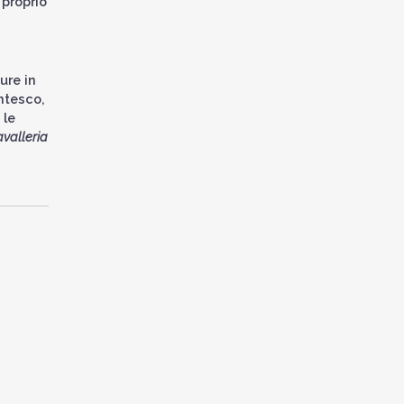
 proprio
ure in
entesco,
 le
valleria