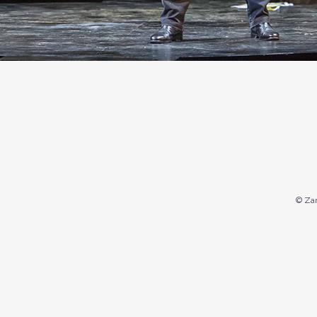
© Zan