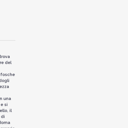
itrova
re del
i
e fosche
dogli
tezza
in una
e si
lo, il
 di
a Roma