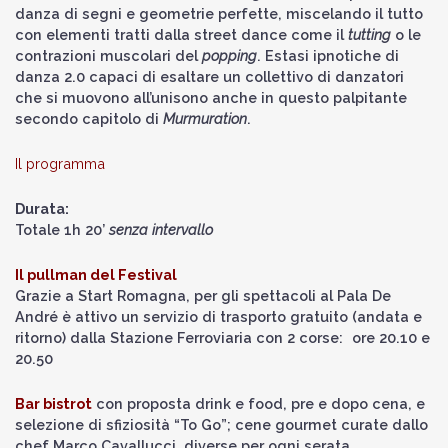
danza di segni e geometrie perfette, miscelando il tutto
con elementi tratti dalla street dance come il
tutting
o le
contrazioni muscolari del
popping
. Estasi ipnotiche di
danza 2.0 capaci di esaltare un collettivo di danzatori
che si muovono all’unisono anche in questo palpitante
secondo capitolo di
Murmuration
.
Il programma
Durata:
Totale 1h 20’
senza intervallo
Il pullman del Festival
Grazie a Start Romagna, per gli spettacoli al Pala De
André è attivo un servizio di trasporto gratuito (andata e
ritorno) dalla Stazione Ferroviaria con 2 corse: ore 20.10 e
20.50
Bar bistrot
con proposta drink e food, pre e dopo cena, e
selezione di sfiziosità “To Go”; cene gourmet curate dallo
chef Marco Cavallucci, diverse per ogni serata.