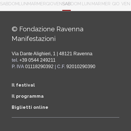
SAB
DOM
LUN
MAR
MER
GIO
VEN
SAB
DOM
LUN
MAR
MER
GIO
VEN
© Fondazione Ravenna
Manifestazioni
Via Dante Alighieri, 1 | 48121 Ravenna
tel.
+39 0544 249211
P. IVA
01118290392
| C.F.
92010290390
Il festival
Il programma
Biglietti online