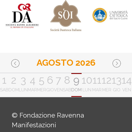
AGOSTO 2026
1
2
3
4
5
6
7
8
9
10
11
12
13
14
SAB
DOM
LUN
MAR
MER
GIO
VEN
SAB
DOM
LUN
MAR
MER
GIO
VEN
© Fondazione Ravenna
Manifestazioni