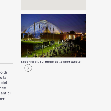
Scopri di più sul luogo dello spettacolo
mo di
o la
e del
anee
mantici
are