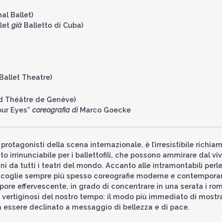
al Ballet)
llet
già
Balletto di Cuba)
Ballet Theatre)
nd Théâtre de Genève)
our Eyes”
coreografia di
Marco Goecke
rotagonisti della scena internazionale, è l’irresistibile richia
irrinunciabile per i ballettofili, che possono ammirare dal viv
ni da tutti i teatri del mondo. Accanto alle intramontabili perl
ccoglie sempre più spesso coreografie moderne e contempor
pore effervescente, in grado di concentrare in una serata i ro
 e vertiginosi del nostro tempo: il modo più immediato di mostr
a essere declinato a messaggio di bellezza e di pace.