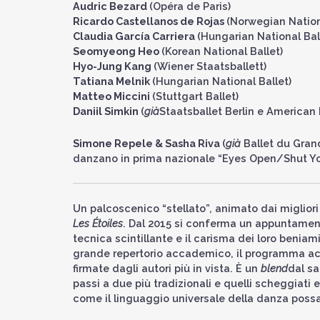
Audric Bezard
(Opéra de Paris)
Ricardo Castellanos de Rojas
(Norwegian Nation
Claudia García Carriera
(Hungarian National Ba
Seomyeong Heo
(Korean National Ballet)
Hyo-Jung Kang
(Wiener Staatsballett)
Tatiana Melnik
(Hungarian National Ballet)
Matteo Miccini
(Stuttgart Ballet)
Daniil Simkin
(
già
Staatsballet Berlin e American 
Simone Repele & Sasha Riva
(
già
Ballet du Gra
danzano in prima nazionale “Eyes Open/Shut Y
Un palcoscenico “stellato”, animato dai migliori p
Les Étoiles
. Dal 2015 si conferma un appuntamento 
tecnica scintillante e il carisma dei loro beniami
grande repertorio accademico, il programma a
firmate dagli autori più in vista. È un
blend
dal sa
passi a due più tradizionali e quelli scheggiati
come il linguaggio universale della danza poss