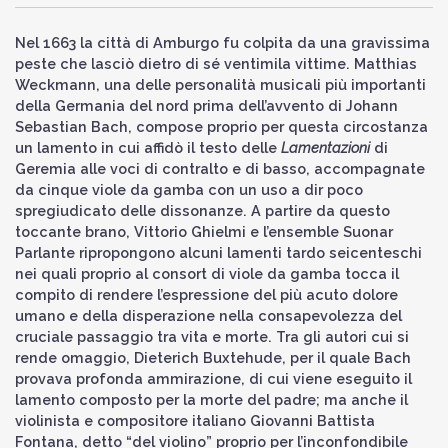
Nel 1663 la città di Amburgo fu colpita da una gravissima
peste che lasciò dietro di sé ventimila vittime. Matthias
Weckmann, una delle personalità musicali più importanti
della Germania del nord prima dell’avvento di Johann
Sebastian Bach, compose proprio per questa circostanza
un lamento in cui affidò il testo delle
Lamentazioni
di
Geremia alle voci di contralto e di basso, accompagnate
da cinque viole da gamba con un uso a dir poco
spregiudicato delle dissonanze. A partire da questo
toccante brano, Vittorio Ghielmi e l’ensemble Suonar
Parlante ripropongono alcuni lamenti tardo seicenteschi
nei quali proprio al consort di viole da gamba tocca il
compito di rendere l’espressione del più acuto dolore
umano e della disperazione nella consapevolezza del
cruciale passaggio tra vita e morte. Tra gli autori cui si
rende omaggio, Dieterich Buxtehude, per il quale Bach
provava profonda ammirazione, di cui viene eseguito il
lamento composto per la morte del padre; ma anche il
violinista e compositore italiano Giovanni Battista
Fontana, detto “del violino” proprio per l’inconfondibile