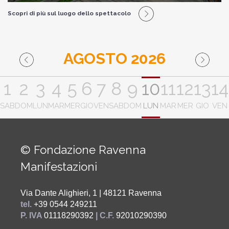
Scopri di più sul luogo dello spettacolo
AGOSTO 2026
1
2
3
4
5
6
7
8
9
10
11
12
13
14
SAB
DOM
LUN
MAR
MER
GIO
VEN
SAB
DOM
LUN
MAR
MER
GIO
VEN
© Fondazione Ravenna
Manifestazioni
Via Dante Alighieri, 1 | 48121 Ravenna
tel.
+39 0544 249211
P. IVA
01118290392
| C.F.
92010290390