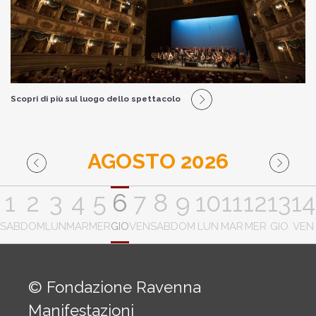
Scopri di più sul luogo dello spettacolo
AGOSTO 2026
1
2
3
4
5
6
7
8
9
10
11
12
13
14
SAB
DOM
LUN
MAR
MER
GIO
VEN
SAB
DOM
LUN
MAR
MER
GIO
VEN
© Fondazione Ravenna
Manifestazioni