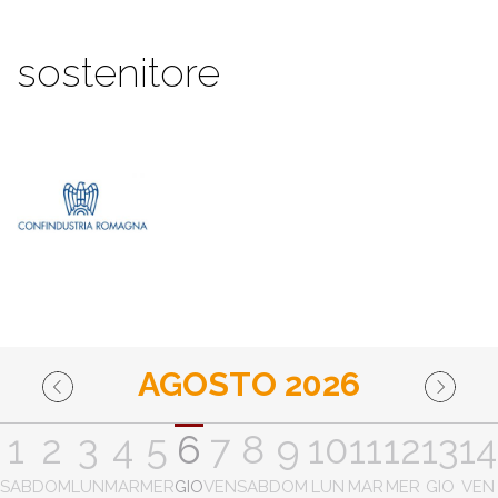
sostenitore
AGOSTO 2026
1
2
3
4
5
6
7
8
9
10
11
12
13
14
SAB
DOM
LUN
MAR
MER
GIO
VEN
SAB
DOM
LUN
MAR
MER
GIO
VEN