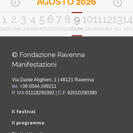
AGOSTO 2026
1
2
3
4
5
6
7
8
9
10
11
12
13
14
SAB
DOM
LUN
MAR
MER
GIO
VEN
SAB
DOM
LUN
MAR
MER
GIO
VEN
© Fondazione Ravenna
Manifestazioni
Via Dante Alighieri, 1 | 48121 Ravenna
tel.
+39 0544 249211
P. IVA
01118290392
| C.F.
92010290390
Il festival
Il programma