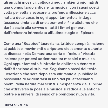
gli antichi mosaici, collocati negli ambienti originali di
una domus tardo antica e la musica, con i suoni scelti
volta per volta a evocare la profonda riflessione sulla
natura delle cose: in ogni appuntamento si indaga
l’essenza timbrica di uno strumento, fino all’ultimo che
darà spazio alla
summa
di tutti i timbri generati
dall’orchestra intrecciata all’ultimo elogio di Epicuro.
Come una “Beatrice” lucreziana, l’attrice compirà, insieme
al pubblico, movimenti da ripetere ciclicamente durante
la discesa nella Domus: una sorta di “nekuia” vissuta
insieme per potersi addentrare tra mosaici e musica.
Ogni appuntamento è introdotto dall’Inno a Venere e
dall’attenzione al sublime. Seguiranno passi del testo
lucreziano che sera dopo sera offriranno al pubblico la
possibilità di addentrarsi in uno dei più affascinanti
poemi della natura mai scritti. Un’esperienza del sublime
che attraverso la poesia e musica si radica alle antiche
pietre e a universi di senso che prendono nuova vita.
Durata:
40′ ca.