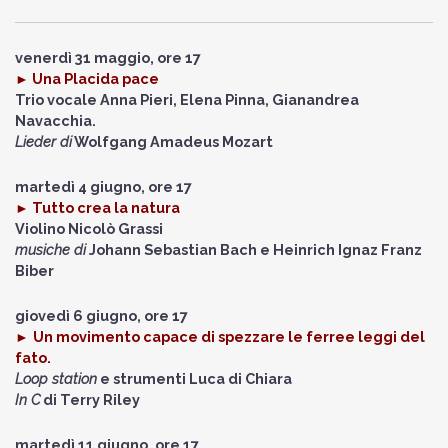
venerdì 31 maggio, ore 17
►
Una Placida pace
Trio vocale
Anna Pieri, Elena Pinna, Gianandrea
Navacchia.
Lieder di
Wolfgang Amadeus Mozart
martedì 4 giugno, ore 17
►
Tutto crea la natura
Violino
Nicolò Grassi
musiche di
Johann Sebastian Bach e Heinrich Ignaz Franz
Biber
giovedì 6 giugno, ore 17
►
Un m
ovimento capace di spezzare le ferree leggi del
fato.
Loop station
e strumenti
Luca di Chiara
In C
di Terry Riley
martedì 11 giugno, ore 17