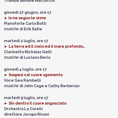
Tromba
Simone Marzocchi
giovedì 27 giugno, ore 17
► Io ne seguo le orme
Pianoforte
Carlo Botti
musiche
di Erik Satie
martedì 2 luglio, ore 17
►
La terra ed il cielo ed il mare profondo…
Clarinetto
Nicholas Gelli
musiche
di Luciano Berio
giovedì 4 luglio, ore 17
►
Sospesi col cuore sgomento
Voce
Gea Rambelli
musiche
di John Cage e Cathy Berberian
martedì 9 luglio, ore 17
►
Sin dentro il cuore angosciato
Orchestra La Corelli
direttore
Jacopo Rivani