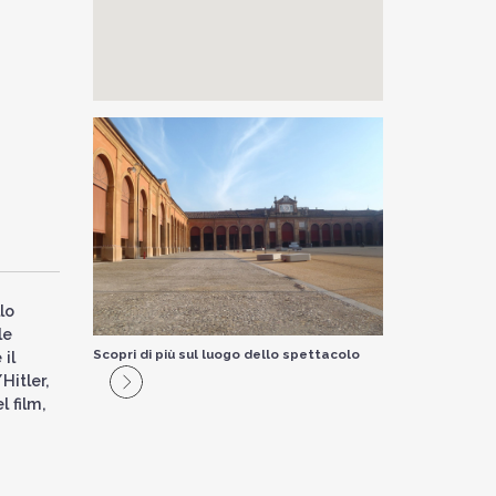
lo
le
Scopri di più sul luogo dello spettacolo
il
Hitler,
 film,