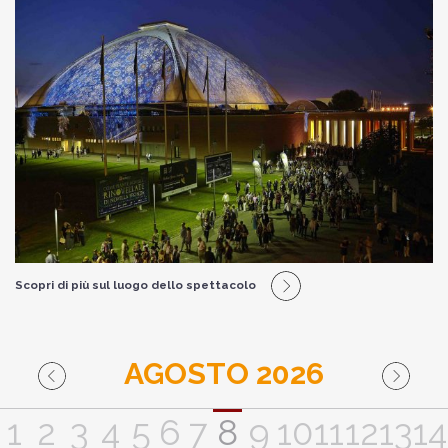
Scopri di più sul luogo dello spettacolo
AGOSTO 2026
1
2
3
4
5
6
7
8
9
10
11
12
13
14