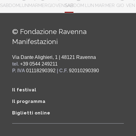
SAB
DOM
LUN
MAR
MER
GIO
VEN
SAB
DOM
LUN
MAR
MER
GIO
VEN
© Fondazione Ravenna
Manifestazioni
Via Dante Alighieri, 1 | 48121 Ravenna
tel.
+39 0544 249211
P. IVA
01118290392
| C.F.
92010290390
Il festival
Il programma
Biglietti online