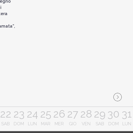
segno
i
tera
iamata”,
22
23
24
25
26
27
28
29
30
31
SAB
DOM
LUN
MAR
MER
GIO
VEN
SAB
DOM
LUN