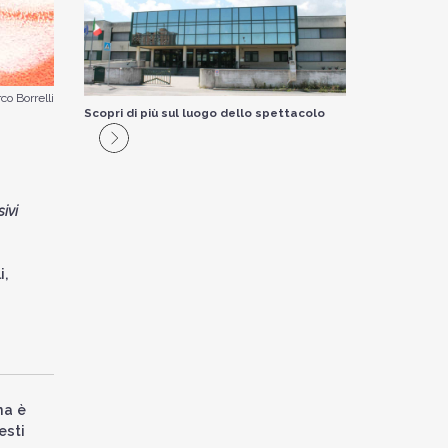
o Borrelli
Scopri di più sul luogo dello spettacolo
sivi
i,
na è
esti