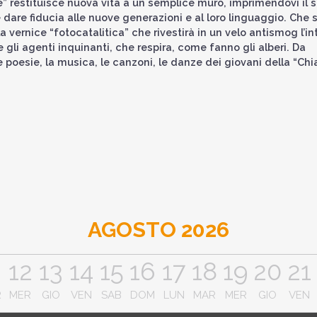
e” restituisce nuova vita a un semplice muro, imprimendovi il 
 dare fiducia alle nuove generazioni e al loro linguaggio. Che s
 vernice “fotocatalitica” che rivestirà in un velo antismog l’in
 gli agenti inquinanti, che respira, come fanno gli alberi. Da
e poesie, la musica, le canzoni, le danze dei giovani della “Ch
AGOSTO 2026
1
12
13
14
15
16
17
18
19
20
21
R
MER
GIO
VEN
SAB
DOM
LUN
MAR
MER
GIO
VEN