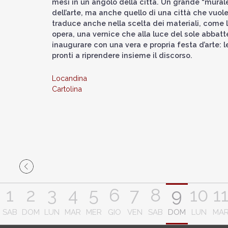
mesi in un angolo della città. Un grande “mural
dell’arte, ma anche quello di una città che vuole
traduce anche nella scelta dei materiali, come la
opera, una vernice che alla luce del sole abbatte
inaugurare con una vera e propria festa d’arte: l
pronti a riprendere insieme il discorso.
Locandina
Cartolina
1
2
3
4
5
6
7
8
9
10
1
SAB
DOM
LUN
MAR
MER
GIO
VEN
SAB
DOM
LUN
MA