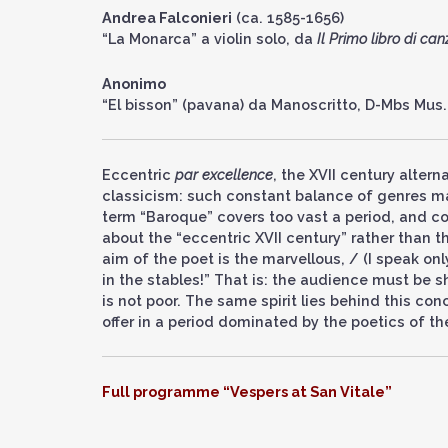
Andrea Falconieri
(ca. 1585-1656)
“La Monarca” a violin solo, da
Il Primo libro di can
Anonimo
“El bisson” (pavana) da Manoscritto, D-Mbs Mus
Eccentric
par excellence
, the XVII century alter
classicism: such constant balance of genres ma
term “Baroque” covers too vast a period, and con
about the “eccentric XVII century” rather than 
aim of the poet is the marvellous, / (I speak on
in the stables!” That is: the audience must be sh
is not poor. The same spirit lies behind this co
offer in a period dominated by the poetics of th
Full programme “Vespers at San Vitale”