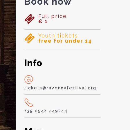
Book now
Full price
€ 1
Youth tickets
free for under 14
Info
tickets@ravennafestival.org
+39 0544 249244