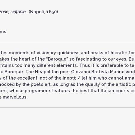
zone, sinfonie…
(Napoli, 1650)
.ms
nates moments of visionary quirkiness and peaks of hieratic fo
kes the heart of the “Baroque” so fascinating to our eyes. Bu
tains too many different elements. Thus it is preferable to ta
the Baroque. The Neapolitan poet Giovanni Battista Marino wrot
ly of the excellent, not of the inept): / let him who cannot am
ocked by the poet’s art, as long as the quality of the artistic 
ncert, whose programme features the best that Italian courts c
e marvellous.