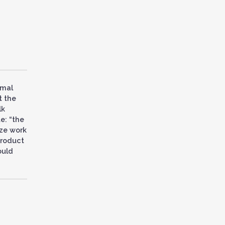
rmal
t the
lk
e: “the
aze work
product
ould