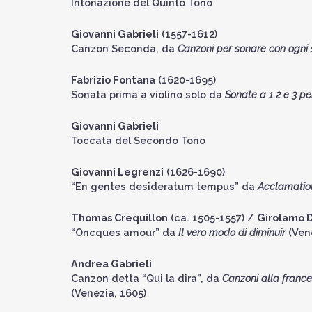
Intonazione del Quinto Tono
Giovanni Gabrieli
(1557-1612)
Canzon Seconda, da
Canzoni per sonare con ogni 
Fabrizio Fontana
(1620-1695)
Sonata prima a violino solo da
Sonate a 1 2 e 3 per
Giovanni Gabrieli
Toccata del Secondo Tono
Giovanni Legrenzi
(1626-1690)
“En gentes desideratum tempus” da
Acclamation
Thomas Crequillon
(ca. 1505-1557) /
Girolamo D
“Oncques amour” da
Il vero modo di diminuir
(Vene
Andrea Gabrieli
Canzon detta “Qui la dira”, da
Canzoni alla france
(Venezia, 1605)