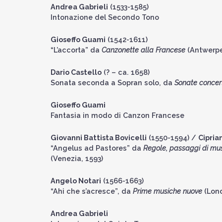
Andrea Gabrieli
(1533-1585)
Intonazione del Secondo Tono
Gioseffo Guami
(1542-1611)
“L’accorta” da
Canzonette alla Francese
(Antwerpe
Dario Castello
(? – ca. 1658)
Sonata seconda a Sopran solo, da
Sonate concert
Gioseffo Guami
Fantasia in modo di Canzon Francese
Giovanni Battista Bovicelli
(1550-1594) /
Cipria
“Angelus ad Pastores” da
Regole, passaggi di mu
(Venezia, 1593)
Angelo Notari
(1566-1663)
“Ahi che s’acresce”, da
Prime musiche nuove
(Lond
Andrea Gabrieli