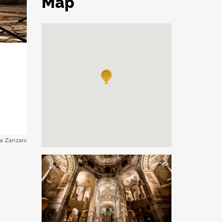
Map
na Zanzani