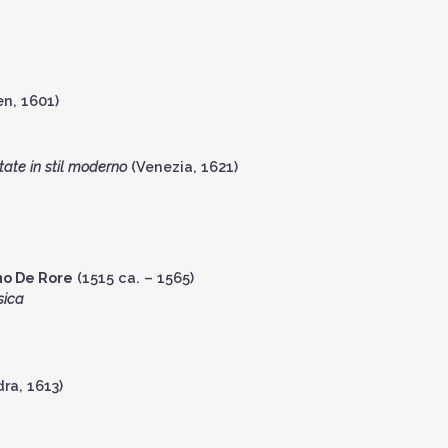
n, 1601)
ate in stil moderno
(Venezia, 1621)
no De Rore
(1515 ca. – 1565)
sica
ra, 1613)