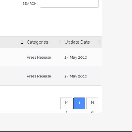
SEARCH:
Categories
Update Date
Press Release
24 May 2016
Press Release
24 May 2016
P
1
N
r
e
e
x
v
t