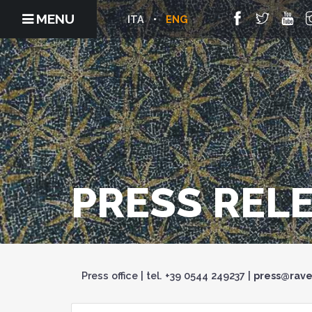
MENU
ITA
ENG
PRESS REL
Press office | tel. +39 0544 249237 |
press@rave