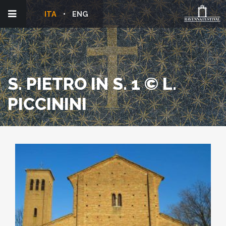
ITA
ENG
S. PIETRO IN S. 1 © L.
PICCININI