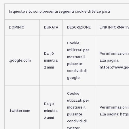
In questo sito sono presentii seguenti cookie di terze parti
DOMINIO
DURATA
DESCRIZIONE
LINK INFORMATI
Cookie
utilizzati per
Da 30
Per informazioni 
mostrare il
.google.com
minuti a
alla pagina:
pulsante
2 anni
https://www.goo
condividi di
google
Cookie
utilizzati per
Da 30
mostrare il
Per informazioni 
.twitter.com
minuti a
pulsante
alla pagina:
http
2 anni
condividi di
twitter