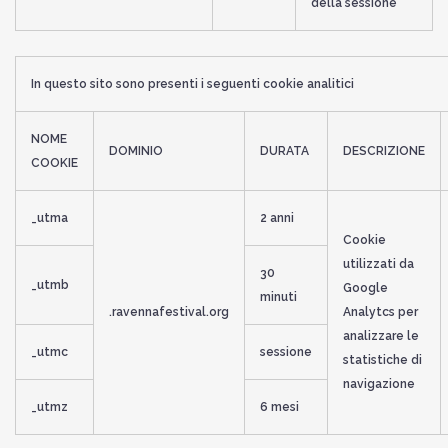
della sessione
In questo sito sono presenti i seguenti cookie analitici
NOME
DOMINIO
DURATA
DESCRIZIONE
COOKIE
_utma
2 anni
Cookie
utilizzati da
30
_utmb
Google
minuti
.ravennafestival.org
Analytcs per
analizzare le
_utmc
sessione
statistiche di
navigazione
_utmz
6 mesi