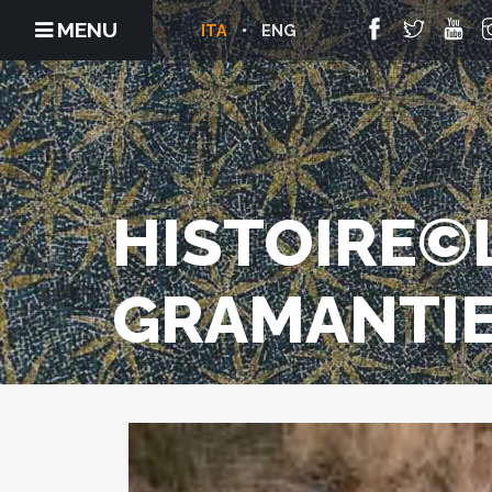
MENU
ITA
ENG
HISTOIRE©
GRAMANTIE