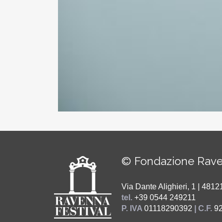
© Fondazione Rave
Via Dante Alighieri, 1 | 48
tel.
+39 0544 249211
P. IVA
01118290392
| C.F.
9